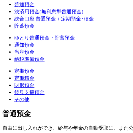
普通預金
決済用預金(無利息型普通預金)
総合口座 普通預金＋定期預金･積金
貯蓄預金
ゆとり普通預金・貯蓄預金
通知預金
当座預金
納税準備預金
定期預金
定期積金
財形預金
後見支援預金
その他
普通預金
自由に出し入れができ、給与や年金の自動受取に、また