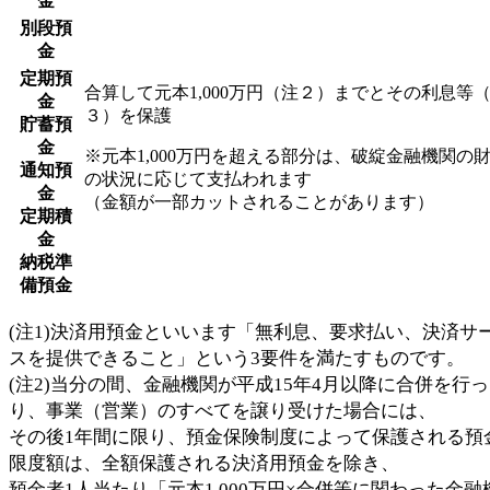
金
別段預
金
定期預
合算して元本1,000万円（注２）までとその利息等
金
３）を保護
貯蓄預
金
※元本1,000万円を超える部分は、破綻金融機関の
通知預
の状況に応じて支払われます
金
（金額が一部カットされることがあります）
定期積
金
納税準
備預金
(注1)決済用預金といいます「無利息、要求払い、決済サ
スを提供できること」という3要件を満たすものです。
(注2)当分の間、金融機関が平成15年4月以降に合併を行
り、事業（営業）のすべてを譲り受けた場合には、
その後1年間に限り、預金保険制度によって保護される預
限度額は、全額保護される決済用預金を除き、
預金者1人当たり「元本1,000万円×合併等に関わった金融