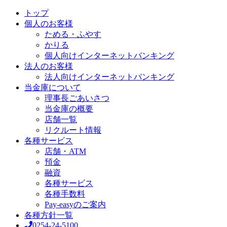
トップ
個人のお客様
ためる・ふやす
かりる
個人向けインターネットバンキング
法人のお客様
法人向けインターネットバンキング
当金庫について
理事長ごあいさつ
当金庫の概要
店舗一覧
リクルート情報
各種サービス
店舗・ATM
預金
融資
各種サービス
各種手数料
Pay-easyのご案内
各種方針一覧
0254-24-5100